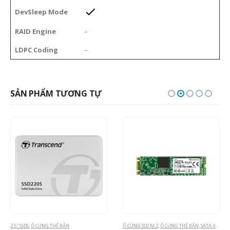
DevSleep Mode
RAID Engine
–
LDPC Coding
–
SẢN PHẨM TƯƠNG TỰ
Ổ CỨNG SSD M.2
,
Ổ CỨNG THỂ RẮN
,
SATA III M.2 SSDS
Ổ CỨNG SSD M.2
,
Ổ CỨNG THỂ RẮN