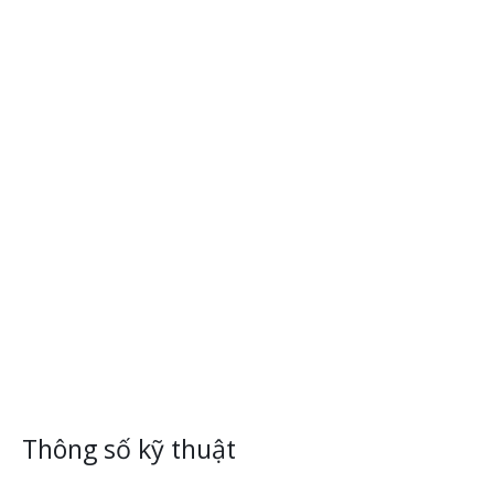
Ổ cứng trạng thái rắn của Transcend được xây dựng theo tiêu
chuẩn cao nhất và được kiểm tra nghiêm ngặt, và cung cấp
chất lượng, hiệu suất và độ tin cậy vượt trội.
Thông số kỹ thuật