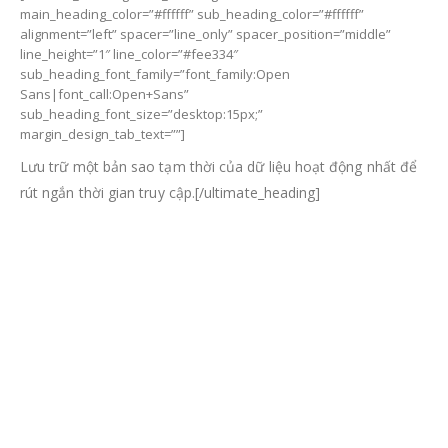
main_heading_color=”#ffffff” sub_heading_color=”#ffffff”
alignment=”left” spacer=”line_only” spacer_position=”middle”
line_height=”1″ line_color=”#fee334″
sub_heading_font_family=”font_family:Open
Sans|font_call:Open+Sans”
sub_heading_font_size=”desktop:15px;”
margin_design_tab_text=””]
Lưu trữ một bản sao tạm thời của dữ liệu hoạt động nhất để
rút ngắn thời gian truy cập.[/ultimate_heading]