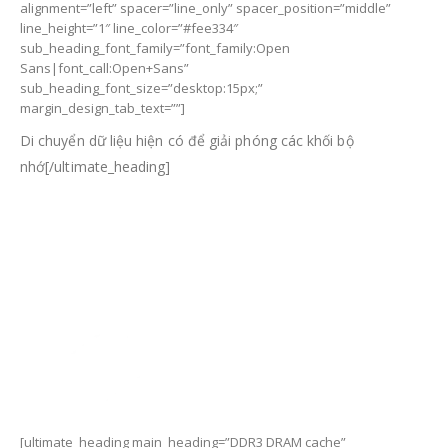
alignment=”left” spacer=”line_only” spacer_position=”middle”
line_height=”1″ line_color=”#fee334″
sub_heading_font_family=”font_family:Open
Sans|font_call:Open+Sans”
sub_heading_font_size=”desktop:15px;”
margin_design_tab_text=””]
Di chuyển dữ liệu hiện có để giải phóng các khối bộ
nhớ[/ultimate_heading]
[ultimate_heading main_heading=”DDR3 DRAM cache”