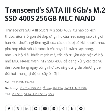
Transcend’s SATA III 6Gb/s M.2
SSD 400S 256GB MLC NAND
Transcend’s SATA III 6Gb/s M.2 SSD 400S tự hào có kích
thước siêu nhỏ gọn để đáp ứng nhu cầu hiệu năng cao và giới
hạn kích thước nghiêm ngặt của các thiết bị có kích thước nhỏ,
phù hợp nhất với Ultrabook và máy tính xách tay mỏng,
nhẹ. Với bộ điều khiển mạnh mẽ, tốc độ truyền đặc biệt và bộ
nhớ MLC NAND flash, M.2 SSD 400S dễ dàng xử lý các tác vụ
điện toán hàng ngày cũng như các ứng dụng đa phương tiện
đòi hỏi, mang lại độ tin cậy ổn định.
SKU:
TS256GMTS400S
Danh mục:
Ổ cứng SSD M.2
,
Ổ cứng thể Rắn
,
SATA III M.2 SSDs
Thẻ:
M.2 SSD
,
SATA III M.2 SSDs
,
SSD