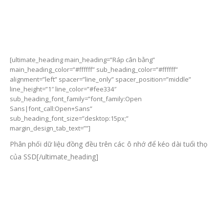
[ultimate_heading main_heading=”Ráp cân bằng”
main_heading_color=”#ffffff” sub_heading_color=”#ffffff”
alignment=”left” spacer=”line_only” spacer_position=”middle”
line_height=”1″ line_color=”#fee334″
sub_heading_font_family=”font_family:Open
Sans|font_call:Open+Sans”
sub_heading_font_size=”desktop:15px;”
margin_design_tab_text=””]
Phân phối dữ liệu đồng đều trên các ô nhớ để kéo dài tuổi thọ
của SSD[/ultimate_heading]