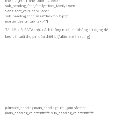
line_height=”1″ line_color=”#fee334″
sub_heading_font_family=”font_family:Open
Sans|font_call:Open+Sans”
sub_heading_font_size=”desktop:15px;”
margin_design_tab_text=””]
Tắt kết nối SATA một cách thông minh khi không sử dụng để
kéo dài tuổi thọ pin của thiết bị[/ultimate_heading]
[ultimate_heading main_heading=”Thu gom rác thải”
main_heading_color=”#ffffff” sub_heading_color=”#ffffff”