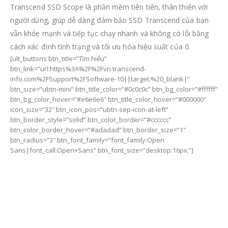
Transcend SSD Scope là phần mềm tiên tiến, thân thiện với
người dùng, giúp dễ dàng đảm bảo SSD Transcend của bạn
vẫn khỏe mạnh và tiếp tục chạy nhanh và không có lỗi bằng
cách xác định tình trạng và tối ưu hóa hiệu suất của ổ.
[ult_buttons btn_title=”Tìm hiểu”
btn_link=”url:https%3A%2F%2Fvn.transcend-
info.com%2FSupport%2FSoftware-10||target:%20_blank|”
btn_size=”ubtn-mini” btn_title_color=”#0c0c0c” btn_bg_color=”#ffffff”
btn_bg_color_hover=”#e6e6e6″ btn_title_color_hover=”#000000″
icon_size=”32″ btn_icon_pos=”ubtn-sep-icon-at-left”
btn_border_style=”solid” btn_color_border=”#cccccc”
btn_color_border_hover=”#adadad” btn_border_size=”1″
btn_radius=”3″ btn_font_family=”font_family:Open
Sans|font_call:Open+Sans” btn_font_size=”desktop:16px;”]
Đảm bảo chất lượng