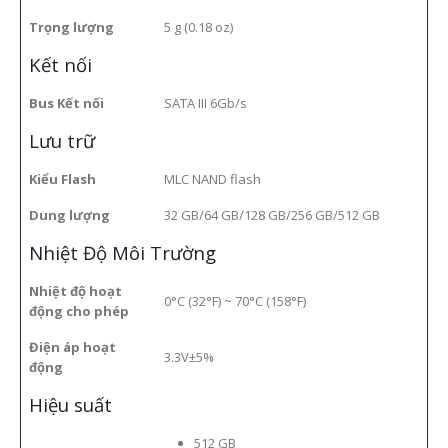
Trọng lượng
5 g (0.18 oz)
Kết nối
Bus Kết nối
SATA III 6Gb/s
Lưu trữ
Kiểu Flash
MLC NAND flash
Dung lượng
32 GB
/
64 GB
/
128 GB
/
256 GB
/
512 GB
Nhiệt Độ Môi Trường
Nhiệt độ hoạt
0°C (32°F) ~ 70°C (158°F)
động cho phép
Điện áp hoạt
3.3V±5%
động
Hiệu suất
512
GB