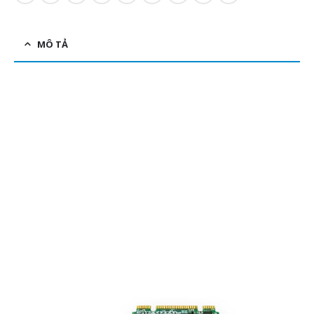
MÔ TẢ
MLC NAND flash bên trong
Transcend’s M.2 SSD 400S được sản xuất với bộ nhớ flash
MLC NAND hàng đầu, đáng tin cậy để đảm bảo độ ổn định
và độ bền cao, giúp nó phù hợp với các ứng dụng cao cấp.