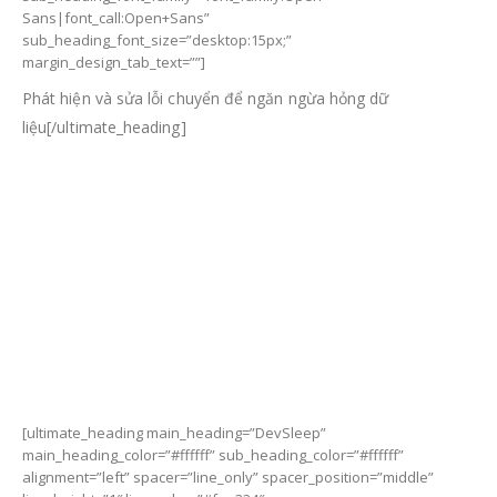
Sans|font_call:Open+Sans”
sub_heading_font_size=”desktop:15px;”
margin_design_tab_text=””]
Phát hiện và sửa lỗi chuyển để ngăn ngừa hỏng dữ
liệu[/ultimate_heading]
[ultimate_heading main_heading=”DevSleep”
main_heading_color=”#ffffff” sub_heading_color=”#ffffff”
alignment=”left” spacer=”line_only” spacer_position=”middle”