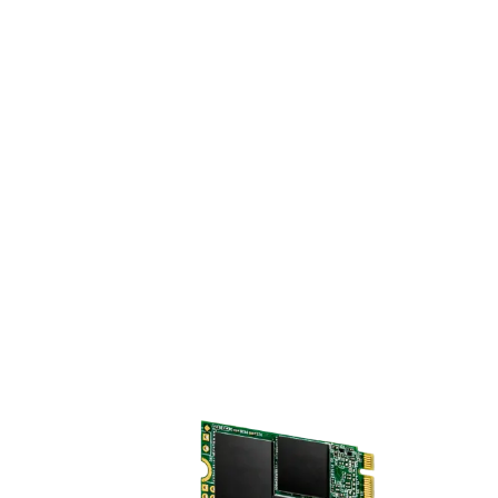
Tốc độ truyền vượt trội
Với tiêu chuẩn M.2 (42mm), kết nối SATA III 6Gb/s thế hệ tiếp
theo và bộ điều khiển mạnh mẽ, Transcend’s M.2 SSD 400S
đạt tốc độ đọc và ghi đáng kinh ngạc lên tới 500MB/s và
450MB/s. Khi được sử dụng làm bộ đệm, M.2 SSD 400S cung
cấp thời gian khởi động nhanh hơn 1,5 lần so với ổ cứng
thông thường.