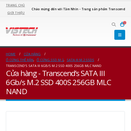
TRANG CHỦ
Chào mừng đến với Tầm Nhìn - Trang sản phẩm Transcend
GIỚI THIỆU
0
HOME
CỬA HÀNG
Ổ CỨNG THỂ RẮN
,
Ổ CỨNG SSD M.2
,
SATA III M.2 SSDS
TRANSCEND’S SATA III 6GB/S M.2 SSD 400S 256GB MLC NAND
Cửa hàng - Transcend’s SATA III
6Gb/s M.2 SSD 400S 256GB MLC
NAND