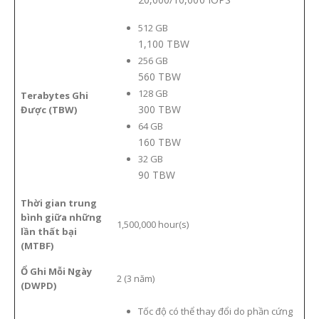
512
GB
1,100 TBW
256
GB
560 TBW
128
GB
Terabytes Ghi
300 TBW
Được (TBW)
64
GB
160 TBW
32
GB
90 TBW
Thời gian trung
bình giữa những
1,500,000 hour(s)
lần thất bại
(MTBF)
Ổ Ghi Mỗi Ngày
2 (3 năm)
(DWPD)
Tốc độ có thể thay đổi do phần cứng