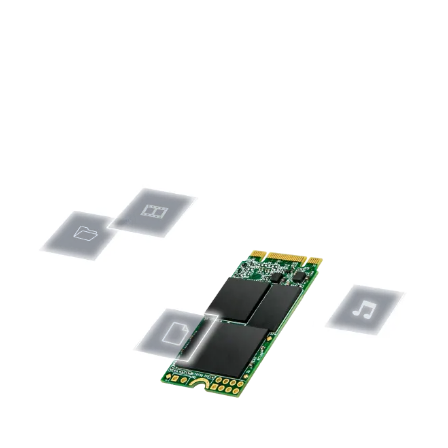
không gian ít hơn
Hệ số dạng M.2 cho phép mở rộng và tích hợp các chức năng
vào chỉ một dạng module giải pháp . SSD M.2 bao gồm một
yếu tố hình thức nhỏ hơn nhưng có dung lượng lớn hơn so với
SSD mSATA và half-slim SSDs.