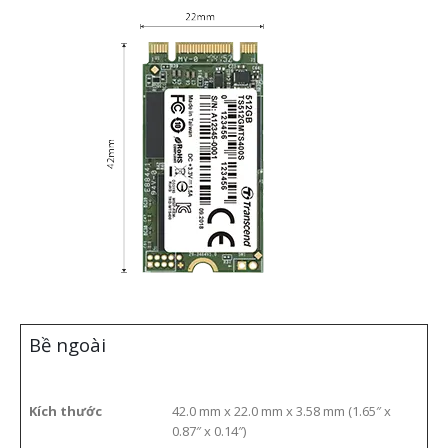
Bề ngoài
Kích thước
42.0 mm x 22.0 mm x 3.58 mm (1.65″ x
0.87″ x 0.14″)