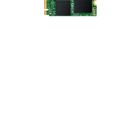
Hoàn hảo cho Ultrabook
của bạn
Tuân thủ tất cả các yếu tố hình thức M.2 từ Type 2242, 2260,
đến 2280, Transcend’s MLC M.2 SSDs hoàn hảo để sử dụng
trong Ultrabook và máy tính xách tay nhẹ. Được đo ở chiều
dài chỉ 42mm, M.2 SSD 400S giúp nâng cấp dễ dàng cho máy
tính của bạn, chiếm ít không gian trong khi tăng cường năng
lượng cần thiết.