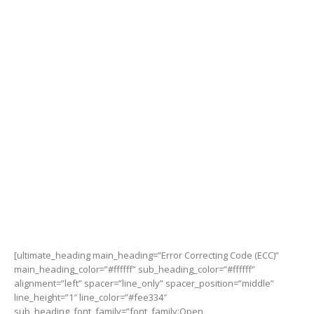
Mặc dù có kích thước cực nhỏ, M.2 SSD 400S tự hào có bộ
đệm DDR3 DRAM và chứa các tính năng nâng cao để nâng
cao hiệu suất của SSD.
[ultimate_heading main_heading=”Error Correcting Code (ECC)”
main_heading_color=”#ffffff” sub_heading_color=”#ffffff”
alignment=”left” spacer=”line_only” spacer_position=”middle”
line_height=”1″ line_color=”#fee334″
sub_heading_font_family=”font_family:Open