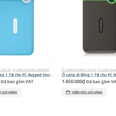
 CHO PC
 NGOÀI
,
Ổ CỨNG DI ĐỘNG STOREJET
,
Ổ CỨNG GẮN NGOÀI
Ổ CỨNG DI DỘNG CHO PC
,
Ổ CỨNG DI Đ
Ổ cứng di động 1 TB cho PC Rugged StoreJet® 25M3B Xanh trời trắng USB 3.0
1.650.000
₫
Đã bao gồm VAT
Đã bao gồm V
O GIỎ HÀNG
THÊM VÀO GIỎ HÀNG