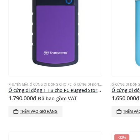
KHUYẾN MÃI
,
Ổ CỨNG DI DỘNG CHO PC
,
Ổ CỨNG DI ĐỘNG STOREJET
Ổ CỨNG DI DỘNG
,
Ổ CỨNG GẮN
Ổ cứng di động 1 TB cho PC Rugged StoreJet® 25H3P Tím USB 3.0
1.790.000
₫
1.650.000
₫
Đã bao gồm VAT
THÊM VÀO GIỎ HÀNG
THÊM VÀ
-22%