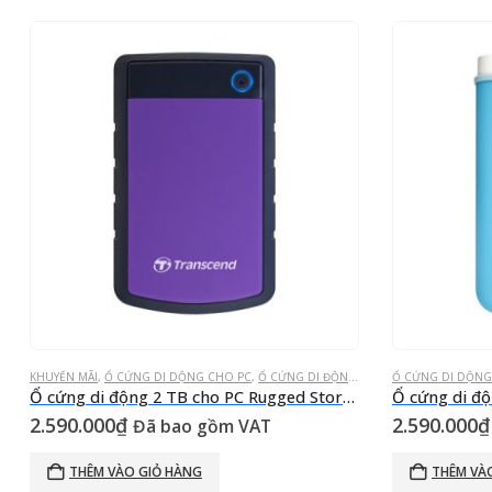
KHUYẾN MÃI
,
Ổ CỨNG DI DỘNG CHO PC
,
Ổ CỨNG DI ĐỘNG STOREJET
Ổ CỨNG DI DỘNG
,
Ổ CỨNG GẮN
Ổ cứng di động 2 TB cho PC Rugged StoreJet® 25H3P Tím USB 3.0
2.590.000
₫
2.590.000
₫
Đã bao gồm VAT
THÊM VÀO GIỎ HÀNG
THÊM VÀ