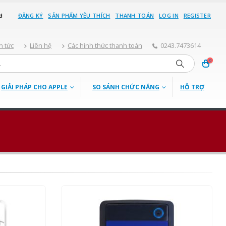
d
ĐĂNG KÝ
SẢN PHẨM YÊU THÍCH
THANH TOÁN
LOG IN
REGISTER
n tức
Liên hệ
Các hình thức thanh toán
0243.7473614
0
GIẢI PHÁP CHO APPLE
SO SÁNH CHỨC NĂNG
HỖ TRỢ