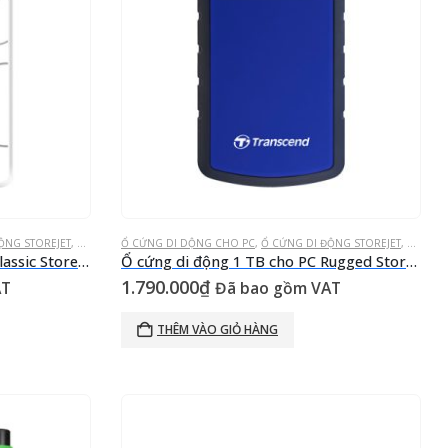
ỘNG STOREJET
,
Ổ CỨNG GẮN NGOÀI
Ổ CỨNG DI DỘNG CHO PC
,
Ổ CỨNG DI ĐỘNG STOREJET
,
Ổ CỨNG
Ổ cứng di động 1 TB cho PC Classic StoreJet® 25A3W Trắng USB 3.0
Ổ cứng di động 1 TB cho PC Rugged StoreJet® 25H3B Xanh biển USB 3.0
1.790.000
₫
AT
Đã bao gồm VAT
THÊM VÀO GIỎ HÀNG