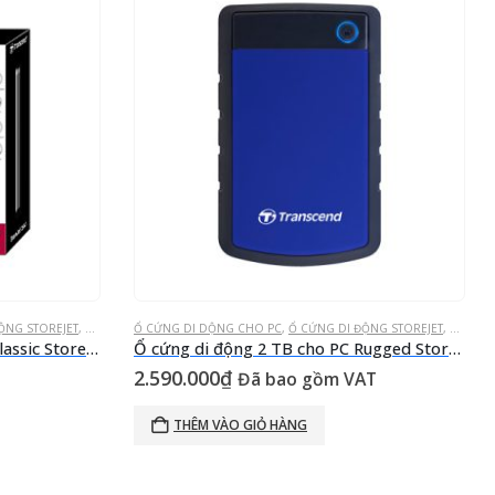
ỘNG STOREJET
,
Ổ CỨNG GẮN NGOÀI
Ổ CỨNG DI DỘNG CHO PC
,
Ổ CỨNG DI ĐỘNG STOREJET
,
Ổ CỨNG
Ổ cứng di động 2 TB cho PC Classic StoreJet® 25A3W Trắng USB 3.0
Ổ cứng di động 2 TB cho PC Rugged StoreJet® 25H3B Xanh biển USB 3.0
2.590.000
₫
Đã bao gồm VAT
THÊM VÀO GIỎ HÀNG