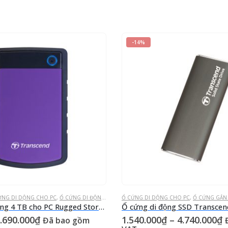
-14%
ỨNG DI DỘNG CHO PC
,
Ổ CỨNG DI ĐỘNG STOREJET
Ổ CỨNG DI DỘNG CHO PC
,
Ổ CỨNG GẮN NGOÀI
,
Ổ CỨNG GẮN
Ổ cứng di động 4 TB cho PC Rugged StoreJet® 25H3P Tím USB 3.0
iá
Giá
K
.690.000
₫
1.540.000
₫
–
4.740.000
₫
Đã bao gồm