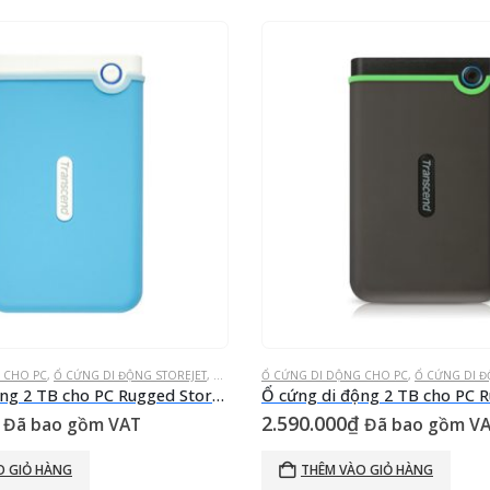
 CHO PC
 NGOÀI
,
Ổ CỨNG DI ĐỘNG STOREJET
,
Ổ CỨNG GẮN NGOÀI
Ổ CỨNG DI DỘNG CHO PC
,
Ổ CỨNG DI Đ
Ổ cứng di động 2 TB cho PC Rugged StoreJet® 25M3B Xanh trời trắng USB 3.0
2.590.000
₫
Đã bao gồm VAT
Đã bao gồm V
O GIỎ HÀNG
THÊM VÀO GIỎ HÀNG