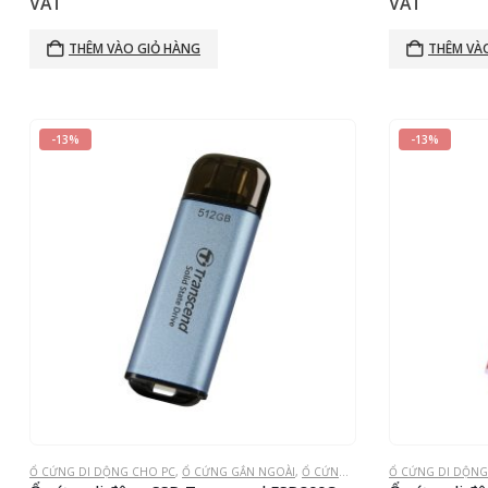
gốc
hiện
g
VAT
VAT
là:
tại
l
2.591.600₫.
là:
4
THÊM VÀO GIỎ HÀNG
THÊM VÀ
2.290.000₫.
-13%
-13%
Ổ CỨNG DI DỘNG CHO PC
,
Ổ CỨNG GẮN NGOÀI
,
Ổ CỨNG THỂ RẮN
Ổ CỨNG DI DỘNG
,
PORTABLE SSD