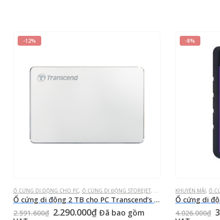
-12%
-8%
Ổ CỨNG DI DỘNG CHO PC
,
Ổ CỨNG DI ĐỘNG STOREJET
,
Ổ CỨNG GẮN NGOÀI
KHUYẾN MÃI
,
Ổ C
Ổ cứng di động 2 TB cho PC Transcend’s lightweight StoreJet® 25C3S Aluminum design Silver
Giá
Giá
G
2.290.000
₫
3
Đã bao gồm
2.591.600
₫
4.026.000
₫