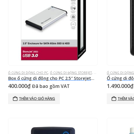
Ổ CỨNG DI DỘNG CHO PC
,
Ổ CỨNG DI ĐỘNG STOREJET
,
Ổ CỨNG GẮN NGOÀI
Ổ CỨNG DI DỘNG
Box ổ cứng di động cho PC 2.5″ StoreJet® 25S3 (Enclosure) USB 3.0
400.000
₫
1.490.000
₫
Đã bao gồm VAT
THÊM VÀO GIỎ HÀNG
THÊM VÀ