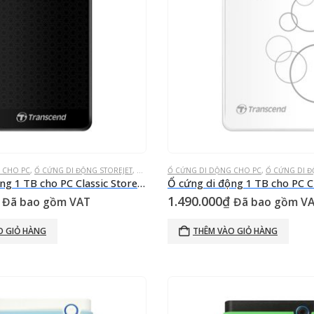
 CHO PC
,
Ổ CỨNG DI ĐỘNG STOREJET
,
Ổ CỨNG GẮN NGOÀI
Ổ CỨNG DI DỘNG CHO PC
,
Ổ CỨNG DI Đ
Ổ cứng di động 1 TB cho PC Classic StoreJet® 25A3K Đen USB 3.0
1.490.000
₫
Đã bao gồm VAT
Đã bao gồm V
O GIỎ HÀNG
THÊM VÀO GIỎ HÀNG