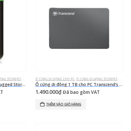
ỘNG STOREJET
,
Ổ CỨNG GẮN NGOÀI
Ổ CỨNG DI DỘNG CHO PC
,
Ổ CỨNG DI ĐỘNG STOREJET
,
Ổ CỨNG
Ổ cứng di động 1 TB cho PC Rugged StoreJet® 25MC Đen xanh lá quân đội USB Type-C
Ổ cứng di động 1 TB cho PC Transcend’s lightweight StoreJet® 25C3N Aluminum design Iron Gray
1.490.000
₫
AT
Đã bao gồm VAT
THÊM VÀO GIỎ HÀNG