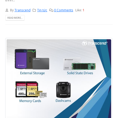
By
Transcend
Tin tức
0 Comments
Like:
1
READ MORE...