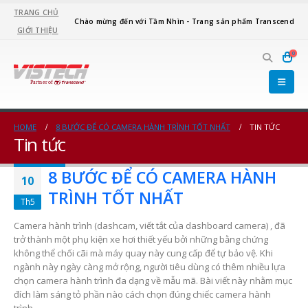
TRANG CHỦ
Chào mừng đến với Tầm Nhìn - Trang sản phẩm Transcend
GIỚI THIỆU
0
HOME
8 BƯỚC ĐỂ CÓ CAMERA HÀNH TRÌNH TỐT NHẤT
TIN TỨC
Tin tức
8 BƯỚC ĐỂ CÓ CAMERA HÀNH
10
TRÌNH TỐT NHẤT
Th5
Camera hành trình (dashcam, viết tắt của dashboard camera) , đã
trở thành một phụ kiện xe hơi thiết yếu bởi những bằng chứng
không thể chối cãi mà máy quay này cung cấp để tự bảo vệ. Khi
ngành này ngày càng mở rộng, người tiêu dùng có thêm nhiều lựa
chọn camera hành trình đa dạng về mẫu mã. Bài viết này nhằm mục
đích làm sáng tỏ phần nào cách chọn đúng chiếc camera hành
trình...