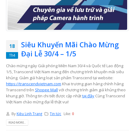
Siêu Khuyến Mãi Chào Mừng
18
Đại Lễ 30/4 – 1/5
Th4
Chào mừng ngày Giải phóng Miền Nam 30/4 và Quốc tế Lao động
1/5, Transcend Việt Nam mang đến chương trình khuyến mãi siêu
khủng. Giảm giá hàng loạt sản phẩm Transcend tại website:
https://transcendvietnam.com
Khai trương gian hàng chính hãng
Transcend trên
Shopee Mall
với chương trình giảm giá khủng theo
khung giờ. Thông tin chi tiết được cập nhật
tại đây
Cùng Transcend
Việt Nam chào mừng đại lễ thật vui!
By
Kiều Linh Trang
Tin tức
Like:
0
READ MORE...