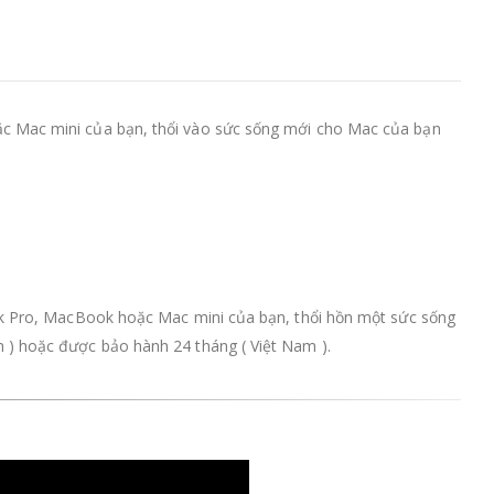
c Mac mini của bạn, thổi vào sức sống mới cho Mac của bạn
ok Pro, MacBook hoặc Mac mini của bạn, thổi hồn một sức sống
 ) hoặc được bảo hành 24 tháng ( Việt Nam ).