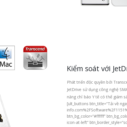
Kiểm soát với JetD
Phát triển độc quyền bởi Trans
JetDrive sử dụng công nghệ SMAR
năng chỉ báo Y tế có thể giám 
[ult_buttons btn_title=”Tải về 
info.com%2FSoftware%2F1151%2F
btn_bg_color=”#ffffff” btn_bg_c
icon-at-left” btn_border_style=”