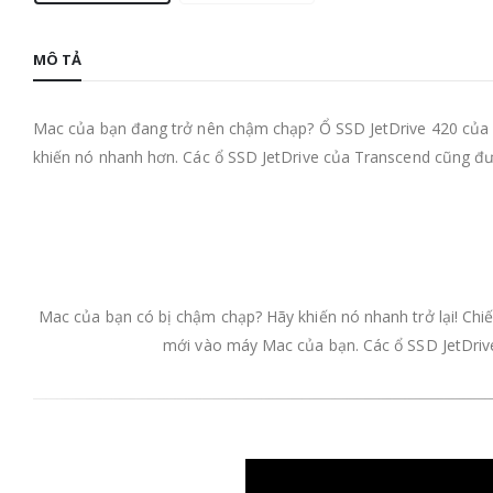
MÔ TẢ
Mac của bạn đang trở nên chậm chạp? Ổ SSD JetDrive 420 của 
khiến nó nhanh hơn. Các ổ SSD JetDrive của Transcend cũng đư
Mac của bạn có bị chậm chạp? Hãy khiến nó nhanh trở lại! Ch
mới vào máy Mac của bạn. Các ổ SSD JetDrive