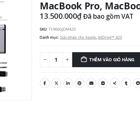
MacBook Pro, MacBoo
13.500.000
₫
Đã bao gồm VAT
SKU:
TS960GJDM420
Danh mục:
Giải pháp cho Apple
,
JetDrive™ 420
THÊM VÀO GIỎ HÀNG