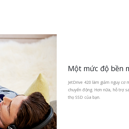
Một mức độ bền m
JetDrive 420 làm giảm nguy cơ 
chuyển động. Hơn nữa, hỗ trợ sa
thọ SSD của bạn.