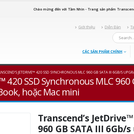
Chào mừng đến với Tầm Nhìn - Trang sản phẩm Transcen
Giới thiệu
Diễn Đàn
Ti
CÁC SẢN PHẨM CHÍNH
NSCEND’S JETDRIVE™ 420 SSD SYNCHRONOUS MLC 960 GB SATA III 6GB/S UP
e™ 420 SSD Synchronous MLC 960 G
Book, hoặc Mac mini
Transcend’s JetDrive
960 GB SATA III 6Gb/s