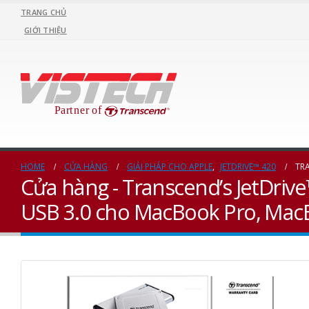
TRANG CHỦ
GIỚI THIỆU
HOME
CỬA HÀNG
GIẢI PHÁP CHO APPLE
,
JETDRIVE™ 420
TRA
Cửa hàng - Transcend’s JetDriv
USB 3.0 cho MacBook Pro, Mac