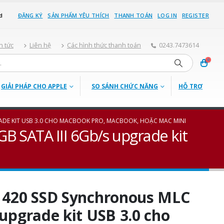
d
ĐĂNG KÝ
SẢN PHẨM YÊU THÍCH
THANH TOÁN
LOG IN
REGISTER
n tức
Liên hệ
Các hình thức thanh toán
0243.7473614
0
GIẢI PHÁP CHO APPLE
SO SÁNH CHỨC NĂNG
HỖ TRỢ
GRADE KIT USB 3.0 CHO MACBOOK PRO, MACBOOK, HOẶC MAC MINI
B SATA III 6Gb/s upgrade kit
™ 420 SSD Synchronous MLC
 upgrade kit USB 3.0 cho