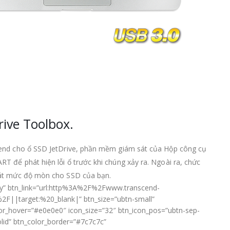
rive Toolbox.
cend cho ổ SSD JetDrive, phần mềm giám sát của Hộp công cụ
T để phát hiện lỗi ổ trước khi chúng xảy ra. Ngoài ra, chức
sát mức độ mòn cho SSD của bạn.
ngay” btn_link=”url:http%3A%2F%2Fwww.transcend-
||target:%20_blank|” btn_size=”ubtn-small”
olor_hover=”#e0e0e0″ icon_size=”32″ btn_icon_pos=”ubtn-sep-
solid” btn_color_border=”#7c7c7c”