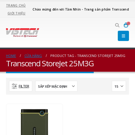
TRANG CHỦ
Chào mừng đến với Tầm Nhìn - Trang sản phẩm Transcend
GIỚI THIỆU
0
HOME
CỬA HÀNG
PRODUCT TAG -
TRANSCEND STOREJET 25M3G
Transcend StoreJet 25M3G
FILTER