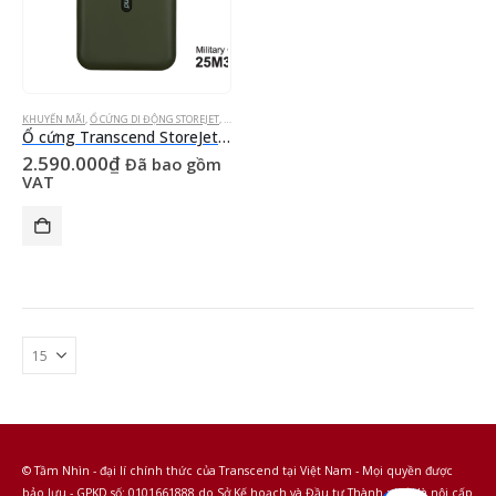
KHUYẾN MÃI
,
Ổ CỨNG DI ĐỘNG STOREJET
,
Ổ CỨNG GẮN NGOÀI
Ổ cứng Transcend StoreJet 25M3G 2TB TS2TSJ25M3G
2.590.000
₫
Đã bao gồm
VAT
© Tầm Nhìn - đại lí chính thức của Transcend tại Việt Nam - Mọi quyền được
bảo lưu - GPKD số: 0101661888 do Sở Kế hoạch và Đầu tư Thành phố Hà nội cấp