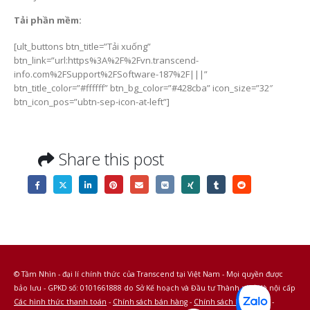
Tải phần mềm:
[ult_buttons btn_title=”Tải xuống”
btn_link=”url:https%3A%2F%2Fvn.transcend-
info.com%2FSupport%2FSoftware-187%2F|||”
btn_title_color=”#ffffff” btn_bg_color=”#428cba” icon_size=”32″
btn_icon_pos=”ubtn-sep-icon-at-left”]
Share this post
© Tầm Nhìn - đại lí chính thức của Transcend tại Việt Nam - Mọi quyền được
bảo lưu - GPKD số: 0101661888 do Sở Kế hoạch và Đầu tư Thành phố Hà nội cấp
Các hình thức thanh toán
-
Chính sách bán hàng
-
Chính sách bảo hành
-