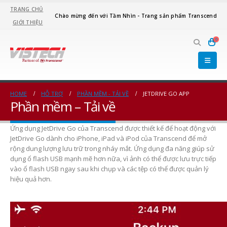
TRANG CHỦ
Chào mừng đến với Tầm Nhìn - Trang sản phẩm Transcend
GIỚI THIỆU
0
HOME
HỖ TRỢ
PHẦN MỀM - TẢI VỀ
JETDRIVE GO APP
Phần mềm – Tải về
Ứng dụng JetDrive Go của Transcend được thiết kế để hoạt động với
JetDrive Go dành cho iPhone, iPad và iPod của Transcend để mở
rộng dung lượng lưu trữ trong nháy mắt. Ứng dụng đa năng giúp sử
dụng ổ flash USB mạnh mẽ hơn nữa, vì ảnh có thể được lưu trực tiếp
vào ổ flash USB ngay sau khi chụp và các tệp có thể được quản lý
hiệu quả hơn.