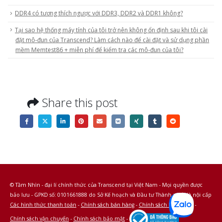
DDR4 có tương thích ngược với DDR3, DDR2 và DDR1 không?
Tại sao hệ thống máy tính của tôi trở nên không ổn định sau khi tôi cài
đặt mô-đun của Transcend? Làm cách nào để cài đặt và sử dụng phần
mềm Memtest86 + miễn phí để kiểm tra các mô-đun của tôi?
Share this post
© Tầm Nhìn - đại lí chính thức của Transcend tại Việt Nam - Mọi quyền được
bảo lưu - GPKD số: 0101661888 do Sở Kế hoạch và Đầu tư Thành phố Hà nội cấp
Các hình thức thanh toán
-
Chính sách bán hàng
-
Chính sách bảo hành
-
Chính sách vận chuyển
-
Chính sách bảo mật
-