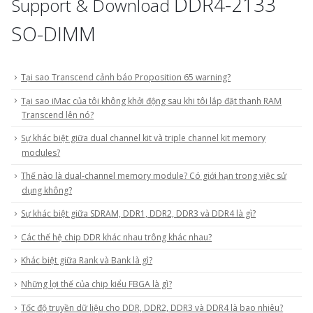
DDR4-2133
Support & Download
SO-DIMM
Tại sao Transcend cảnh báo Proposition 65 warning?
Tại sao iMac của tôi không khởi động sau khi tôi lắp đặt thanh RAM
Transcend lên nó?
Sự khác biệt giữa dual channel kit và triple channel kit memory
modules?
Thế nào là dual-channel memory module? Có giới hạn trong việc sử
dụng không?
Sự khác biệt giữa SDRAM, DDR1, DDR2, DDR3 và DDR4 là gì?
Các thế hệ chip DDR khác nhau trông khác nhau?
Khác biệt giữa Rank và Bank là gì?
Những lợi thế của chip kiểu FBGA là gì?
Tốc độ truyền dữ liệu cho DDR, DDR2, DDR3 và DDR4 là bao nhiêu?