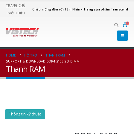
TRANG CHỦ
Chào mừng đến với Tầm Nhìn - Trang sản phẩm Transcend
GIỚI THIỆU
0
HOME
HỖ TRỢ
THANH RAM
SUPPORT & DOWNLOAD DDR4-2133 SO-DIMM
Thanh RAM
Thông tin kỹ thuật