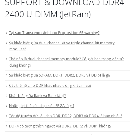
SUPPORT & DOWNLOAD DDR4-
2400 U-DIMM (JetRam)
Tại sao Transcend cảnh báo Proposition 65 warning?
Sự khác biệt giữa dual channel kit và triple channel kit memory
modules?
Thế nào là dual-channel memory module? Có giới hạn trong việc sử
dụng không?
Sự khác biệt giữa SDRAM, DDR1, DDR2, DDR3 và DDR4 là gì?
Các thế hệ chip DDR khác nhau trông khác nhau?
Khác biệt giữa Rank và Bank là gì?
Những lợi thế của chip kiểu FBGA là gì?
Tốc độ truyền dữ liệu cho DDR, DDR2, DDR3 và DDR4 là bao nhiêu?
DDR4 có tương thích ngược với DDR3, DDR2 và DDR1 không?