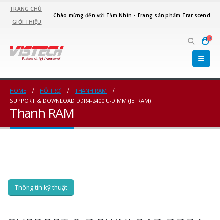
TRANG CHỦ
Chào mừng đến với Tầm Nhìn - Trang sản phẩm Transcend
GIỚI THIỆU
0
HOME
HỖ TRỢ
THANH RAM
SUPPORT & DOWNLOAD DDR4-2400 U-DIMM (JETRAM)
Thanh RAM
Thông tin kỹ thuật