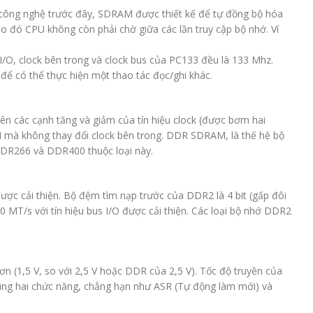
 công nghệ trước đây, SDRAM được thiết kế để tự đồng bộ hóa
do đó CPU không còn phải chờ giữa các lần truy cập bộ nhớ. Ví
I/O, clock bên trong và clock bus của PC133 đều là 133 Mhz.
để có thể thực hiện một thao tác đọc/ghi khác.
ên các cạnh tăng và giảm của tín hiệu clock (được bơm hai
M mà không thay đổi clock bên trong. DDR SDRAM, là thế hệ bộ
DDR266 và DDR400 thuộc loại này.
ược cải thiện. Bộ đệm tìm nạp trước của DDR2 là 4 bit (gấp đôi
T/s với tín hiệu bus I/O được cải thiện. Các loại bộ nhớ DDR2
 (1,5 V, so với 2,5 V hoặc DDR của 2,5 V). Tốc độ truyền của
sung hai chức năng, chẳng hạn như ASR (Tự động làm mới) và