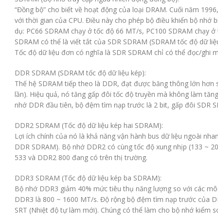
“Đồng bộ” cho biết về hoạt động của loại DRAM. Cuối năm 1996
với thời gian của CPU. Điều này cho phép bộ điều khiển bộ nhớ b
dụ: PC66 SDRAM chạy ở tốc độ 66 MT/s, PC100 SDRAM chạy ở t
SDRAM có thể là viết tắt của SDR SDRAM (SDRAM tốc độ dữ liệu đ
Tốc độ dữ liệu đơn có nghĩa là SDR SDRAM chỉ có thể đọc/ghi mộ
DDR SDRAM (SDRAM tốc độ dữ liệu kép):
Thế hệ SDRAM tiếp theo là DDR, đạt được băng thông lớn hơn so
lần). Hiệu quả, nó tăng gấp đôi tốc độ truyền mà không làm t
nhớ DDR đầu tiên, bộ đệm tìm nạp trước là 2 bit, gấp đôi SD
DDR2 SDRAM (Tốc độ dữ liệu kép hai SDRAM):
Lợi ích chính của nó là khả năng vận hành bus dữ liệu ngoài nh
DDR SDRAM). Bộ nhớ DDR2 có cùng tốc độ xung nhịp (133 ~ 200 
533 và DDR2 800 đang có trên thị trường.
DDR3 SDRAM (Tốc độ dữ liệu kép ba SDRAM):
Bộ nhớ DDR3 giảm 40% mức tiêu thụ năng lượng so với các mô-đu
DDR3 là 800 ~ 1600 MT/s. Độ rộng bộ đệm tìm nạp trước của DDR
SRT (Nhiệt độ tự làm mới). Chúng có thể làm cho bộ nhớ kiểm so