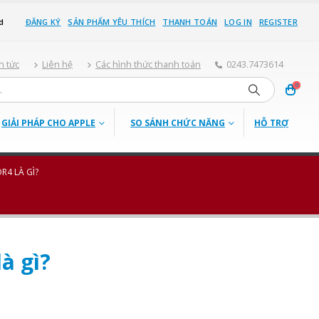
d
ĐĂNG KÝ
SẢN PHẨM YÊU THÍCH
THANH TOÁN
LOG IN
REGISTER
n tức
Liên hệ
Các hình thức thanh toán
0243.7473614
0
GIẢI PHÁP CHO APPLE
SO SÁNH CHỨC NĂNG
HỖ TRỢ
R4 LÀ GÌ?
à gì?