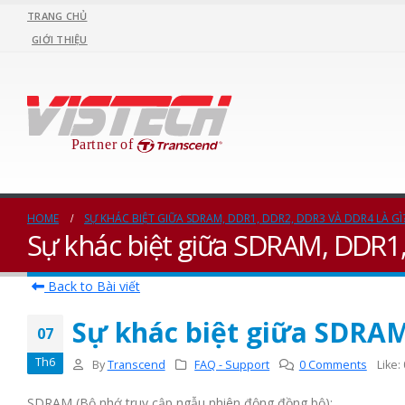
TRANG CHỦ
GIỚI THIỆU
HOME
SỰ KHÁC BIỆT GIỮA SDRAM, DDR1, DDR2, DDR3 VÀ DDR4 LÀ GÌ
Sự khác biệt giữa SDRAM, DDR1,
Back to Bài viết
Sự khác biệt giữa SDRAM
07
Th6
By
Transcend
FAQ - Support
0 Comments
Like:
SDRAM (Bộ nhớ truy cập ngẫu nhiên động đồng bộ):