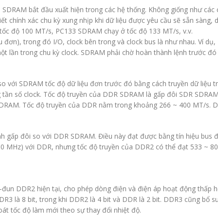
, SDRAM bắt đầu xuất hiện trong các hệ thống. Không giống như các
iết chính xác chu kỳ xung nhịp khi dữ liệu được yêu cầu sẽ sẵn sàng, 
ốc độ 100 MT/s, PC133 SDRAM chạy ở tốc độ 133 MT/s, v.v.
ơn), trong đó I/O, clock bên trong và clock bus là như nhau. Ví dụ, 
t lần trong chu kỳ clock. SDRAM phải chờ hoàn thành lệnh trước đó 
 với SDRAM tốc độ dữ liệu đơn trước đó bằng cách truyền dữ liệu tr
ăng tần số clock. Tốc độ truyền của DDR SDRAM là gấp đôi SDR SDRA
R SDRAM. Tốc độ truyền của DDR nằm trong khoảng 266 ~ 400 MT/s. 
anh gấp đôi so với DDR SDRAM. Điều này đạt được bằng tín hiệu bus đ
MHz) với DDR, nhưng tốc độ truyền của DDR2 có thể đạt 533 ~ 800 M
n DDR2 hiện tại, cho phép dòng điện và điện áp hoạt động thấp hơn
3 là 8 bit, trong khi DDR2 là 4 bit và DDR là 2 bit. DDR3 cũng bổ 
át tốc độ làm mới theo sự thay đổi nhiệt độ.