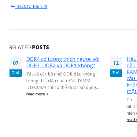
Back to Bài viết
RELATED
POSTS
DDR4 có tương thích ngược với
Hầu hết cá
07
12
DDR3, DDR2 và DDR1 không?
đều hỗ trợ
RAM trên 4
h6
Th6
Tất cả các bộ nhớ DDR đều không
cầu nào đối
tương thích lẫn nhau. Các DIMM
không nếu 
DDR2/3/4 chỉ có thể được sử dụng...
một mô-đu
read more
Có các hệ đi
bit. Chỉ O/S 
hiện dung lượ
read more