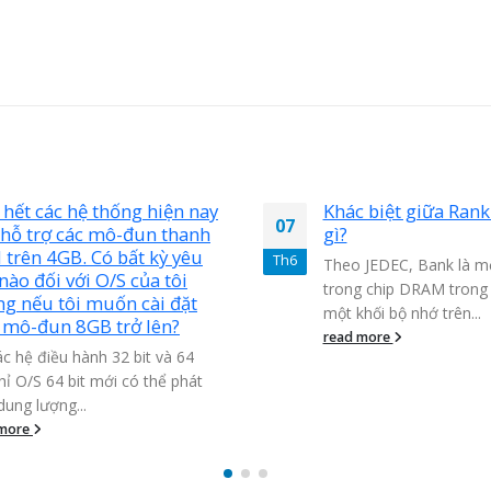
c hệ thống hiện nay
Khác biệt giữa Rank và Ban
07
 các mô-đun thanh
gì?
GB. Có bất kỳ yêu
Th6
Theo JEDEC, Bank là một khối 
 với O/S của tôi
trong chip DRAM trong khi Rank
tôi muốn cài đặt
một khối bộ nhớ trên...
n 8GB trở lên?
read more
ều hành 32 bit và 64
64 bit mới có thể phát
ng...