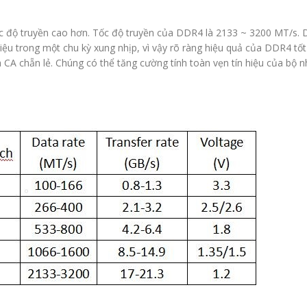
c độ truyền cao hơn. Tốc độ truyền của DDR4 là 2133 ~ 3200 MT/s.
 liệu trong một chu kỳ xung nhịp, vì vậy rõ ràng hiệu quả của DDR4
CA chẵn lẻ. Chúng có thể tăng cường tính toàn vẹn tín hiệu của bộ nh