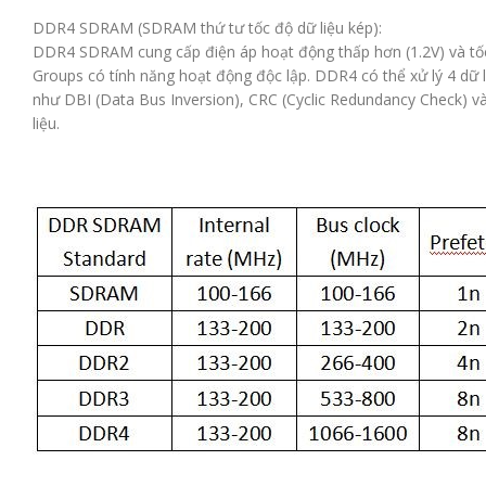
DDR4 SDRAM (SDRAM thứ tư tốc độ dữ liệu kép):
DDR4 SDRAM cung cấp điện áp hoạt động thấp hơn (1.2V) và tố
Groups có tính năng hoạt động độc lập. DDR4 có thể xử lý 4 dữ
như DBI (Data Bus Inversion), CRC (Cyclic Redundancy Check) và 
liệu.