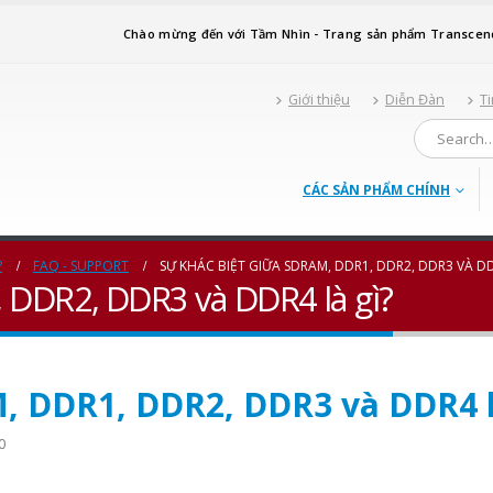
Chào mừng đến với Tầm Nhìn - Trang sản phẩm Transcen
Giới thiệu
Diễn Đàn
Ti
CÁC SẢN PHẨM CHÍNH
?
FAQ - SUPPORT
SỰ KHÁC BIỆT GIỮA SDRAM, DDR1, DDR2, DDR3 VÀ DD
 DDR2, DDR3 và DDR4 là gì?
, DDR1, DDR2, DDR3 và DDR4 l
0