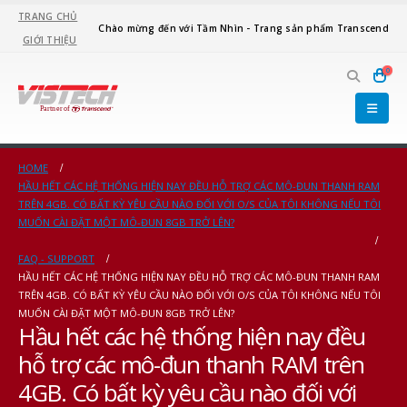
TRANG CHỦ
Chào mừng đến với Tầm Nhìn - Trang sản phẩm Transcend
GIỚI THIỆU
0
HOME
HẦU HẾT CÁC HỆ THỐNG HIỆN NAY ĐỀU HỖ TRỢ CÁC MÔ-ĐUN THANH RAM
TRÊN 4GB. CÓ BẤT KỲ YÊU CẦU NÀO ĐỐI VỚI O/S CỦA TÔI KHÔNG NẾU TÔI
MUỐN CÀI ĐẶT MỘT MÔ-ĐUN 8GB TRỞ LÊN?
FAQ - SUPPORT
HẦU HẾT CÁC HỆ THỐNG HIỆN NAY ĐỀU HỖ TRỢ CÁC MÔ-ĐUN THANH RAM
TRÊN 4GB. CÓ BẤT KỲ YÊU CẦU NÀO ĐỐI VỚI O/S CỦA TÔI KHÔNG NẾU TÔI
MUỐN CÀI ĐẶT MỘT MÔ-ĐUN 8GB TRỞ LÊN?
Hầu hết các hệ thống hiện nay đều
hỗ trợ các mô-đun thanh RAM trên
4GB. Có bất kỳ yêu cầu nào đối với