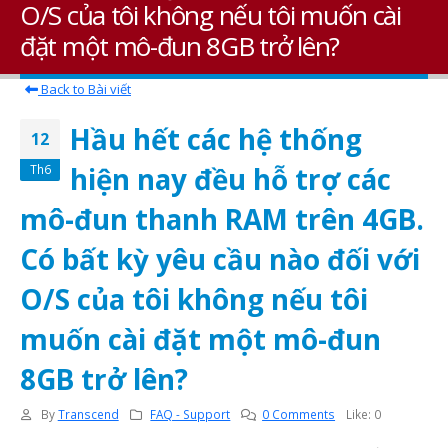
O/S của tôi không nếu tôi muốn cài
đặt một mô-đun 8GB trở lên?
Back to Bài viết
Hầu hết các hệ thống
12
hiện nay đều hỗ trợ các
Th6
mô-đun thanh RAM trên 4GB.
Có bất kỳ yêu cầu nào đối với
O/S của tôi không nếu tôi
muốn cài đặt một mô-đun
8GB trở lên?
By
Transcend
FAQ - Support
0 Comments
Like:
0