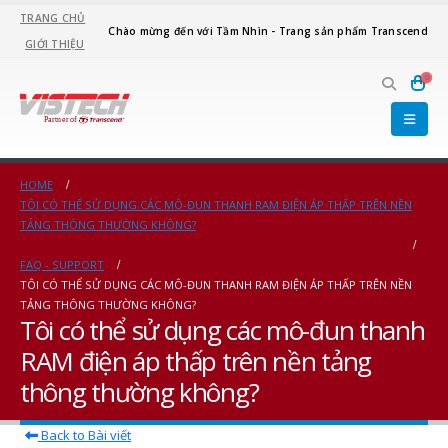
TRANG CHỦ
Chào mừng đến với Tầm Nhìn - Trang sản phẩm Transcend
GIỚI THIỆU
0
HOME
TÔI CÓ THỂ SỬ DỤNG CÁC MÔ-ĐUN THANH RAM ĐIỆN ÁP THẤP TRÊN NỀN
TẢNG THÔNG THƯỜNG KHÔNG?
FAQ - SUPPORT
TÔI CÓ THỂ SỬ DỤNG CÁC MÔ-ĐUN THANH RAM ĐIỆN ÁP THẤP TRÊN NỀN
TẢNG THÔNG THƯỜNG KHÔNG?
Tôi có thể sử dụng các mô-đun thanh
RAM điện áp thấp trên nền tảng
thông thường không?
Back to Bài viết